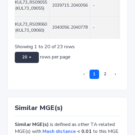
KUL73_RS09055
2039715..2040056
-
342
(KUL73_09055)
KUL73_RS09060
2040056..2040778
-
723
(KUL73_09060)
Showing 1 to 20 of 23 rows
rows per page
20
‹
1
2
›
Similar MGE(s)
Similar MGE(s)
is defined as other TA-related
MGE(s) with
Mash distance
< 0.01
to this MGE.