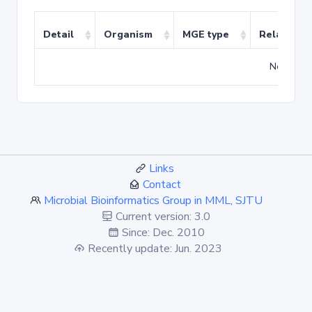
Detail
Organism
MGE type
Related T
No match
Links
Contact
Microbial Bioinformatics Group in MML, SJTU
Current version: 3.0
Since: Dec. 2010
Recently update: Jun. 2023