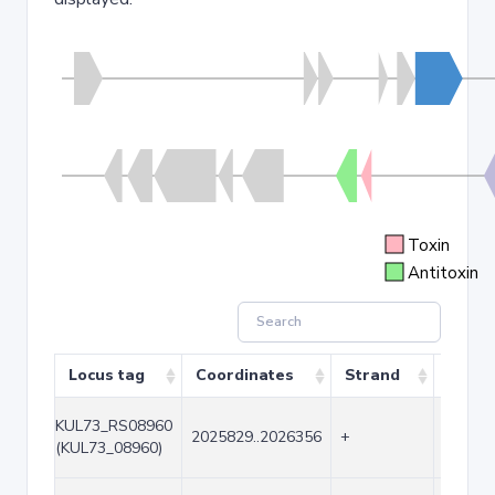
Toxin
Antitoxin
Locus tag
Coordinates
Strand
Size (
KUL73_RS08960
2025829..2026356
+
528
(KUL73_08960)