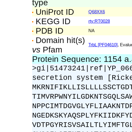
type
UniProt ID
Q68XX6
KEGG ID
rty:RT0028
PDB ID
NA
Domain hit(s)
TrbL [PF04610]
, Evalu
vs
Pfam
Protein Sequence: 1154 a
>gi|51473241|ref|YP_06
secretion system [Rick
MKRNIFIKLLISLLLLSSCTGD
TIMVRPWNYILGDKNTSGQLSA
NPPCIMTDGVGLYFLIAAKNTD
NGEDKSKYAQSPLYFKIIDKFY
VDTPGYRISVSAILTLYIMFTG