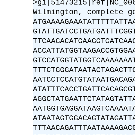
>gi|51473215|ref|NC_00
Wilmington, complete g
ATGAAAAGAAATATTTTTATTA
GTATTGATCCTGATGATTTCGG
TTCAAGACATGAAGGTGATCAA
ACCATTATGGTAAGACCGTGGA
GTCCATGGTATGGTCAAAAAAA
TTTCTGGGATAATACTAGACTT
AATCCTCCATGTATAATGACAG
ATATTTCACCTGATTCACAGCG
AGGCTATGAATTCTATAGTATT
AATGGTGAGGATAAGTCAAAAT
ATAATAGTGGACAGTATAGATT
TTTAACAGATTTAATAAAAGAC