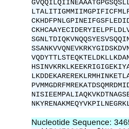
GVQQILQIINEAAATGPGSQSL
LTALITIGMMIIMGPIFICFML
CKHDFPNLGPINEIFGSFLEDI
CKHCAAYECIDERYIELPFLDL
SGNLTDIQKVNQQSYESVSQQI
SSANKVVQNEVKRKYGIDSKDV
VQDYTTLSTEQKTELDKLLKDA
HSINVKRKLKEEKRIGIGEKIY
LKDDEKAREREKLRMHINKETL
PVMMGDRFMREKATDSQMRDMI
NISIEEMPALIAQKVKDTNAGS
NKYRENAKMEQYVKPILNEGRK
Nucleotide Sequence: 34