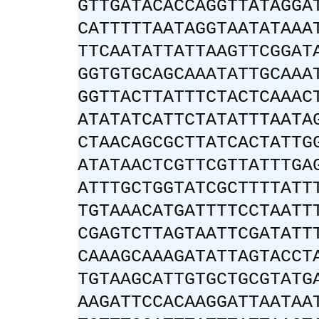
GTTGATACACCAGGTTATAGGA
CATTTTTAATAGGTAATATAAA
TTCAATATTATTAAGTTCGGAT
GGTGTGCAGCAAATATTGCAAA
GGTTACTTATTTCTACTCAAAC
ATATATCATTCTATATTTAATA
CTAACAGCGCTTATCACTATTG
ATATAACTCGTTCGTTATTTGA
ATTTGCTGGTATCGCTTTTATT
TGTAAACATGATTTTCCTAATT
CGAGTCTTAGTAATTCGATATT
CAAAGCAAAGATATTAGTACCT
TGTAAGCATTGTGCTGCGTATG
AAGATTCCACAAGGATTAATAA