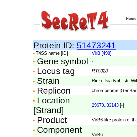
Home
Protein ID:
51473241
T4SS name [ID]
VirB [498]
Gene symbol
-
Locus tag
RT0028
Strain
Rickettsia typhi str. W
Replicon
chromosome [GenBa
Location
29679..33143
[-]
[Strand]
Product
VirB6-like protein of t
Component
VirB6