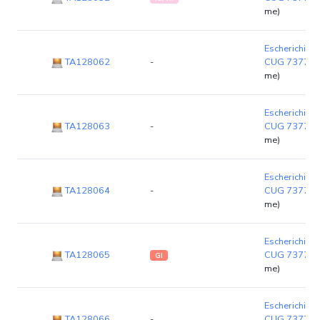
me)
Escherichia co
TA128062
-
CUG 73778
me)
Escherichia co
TA128063
-
CUG 73778
me)
Escherichia co
TA128064
-
CUG 73778
me)
Escherichia co
TA128065
CUG 73778
GI
me)
Escherichia co
TA128066
-
CUG 73778